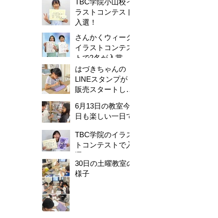
TBC学院小山校イ
ラストコンテスト
入選！
さんかくウィーク
イラストコンテス
トで2名が入賞し
ました！
はづきちゃんの
LINEスタンプが
販売スタートしま
した！
6月13日の教室今
日も楽しい一日で
した。
TBC学院のイラス
トコンテストで入
選！
30日の土曜教室の
様子