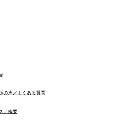
品
様の声／よくある質問
ス／概要