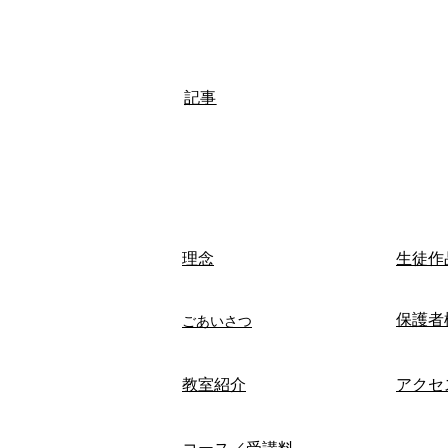
記事
​理念
生徒作
保護者
ごあいさつ
​教室紹介
アクセ