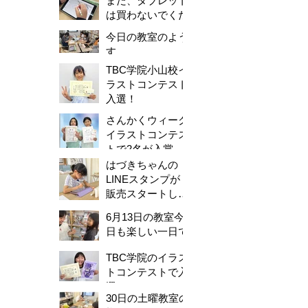
まだ、タブレット
は買わないでくだ
さい。
今日の教室のよう
す
TBC学院小山校イ
ラストコンテスト
入選！
さんかくウィーク
イラストコンテス
トで2名が入賞し
ました！
はづきちゃんの
LINEスタンプが
販売スタートしま
した！
6月13日の教室今
日も楽しい一日で
した。
TBC学院のイラス
トコンテストで入
選！
30日の土曜教室の