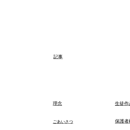
記事
​理念
生徒作
保護者
ごあいさつ