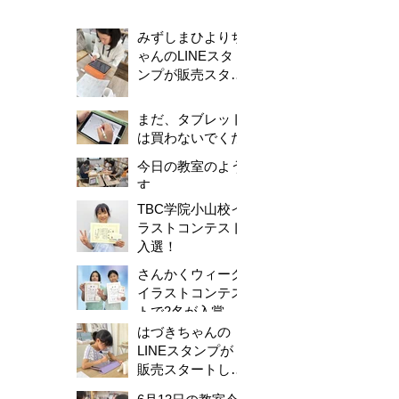
みずしまひよりち
ゃんのLINEスタ
ンプが販売スター
トしました！
まだ、タブレット
は買わないでくだ
さい。
今日の教室のよう
す
TBC学院小山校イ
ラストコンテスト
入選！
さんかくウィーク
イラストコンテス
トで2名が入賞し
ました！
はづきちゃんの
LINEスタンプが
販売スタートしま
した！