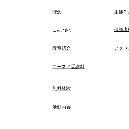
​理念
生徒作
保護者
ごあいさつ
​教室紹介
アクセ
コース／受講料
無料体験
活動内容