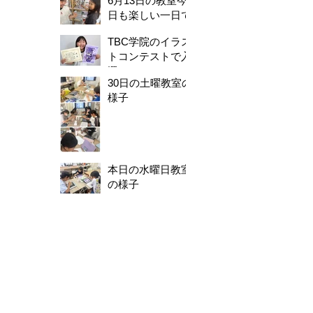
6月13日の教室今
日も楽しい一日で
した。
TBC学院のイラス
トコンテストで入
選！
30日の土曜教室の
様子
本日の水曜日教室
の様子