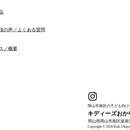
品
様の声／よくある質問
ス／概要
岡山市南区の子ども向け
キディーズおか
岡山県岡山市南区築港栄
Copyright © 2026 Kids Okayam