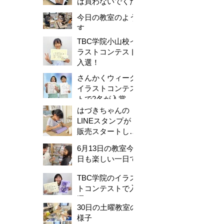
は買わないでくだ
さい。
今日の教室のよう
す
TBC学院小山校イ
ラストコンテスト
入選！
さんかくウィーク
イラストコンテス
トで2名が入賞し
ました！
はづきちゃんの
LINEスタンプが
販売スタートしま
した！
6月13日の教室今
日も楽しい一日で
した。
TBC学院のイラス
トコンテストで入
選！
30日の土曜教室の
様子