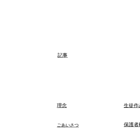
記事
​理念
生徒作
保護者
ごあいさつ