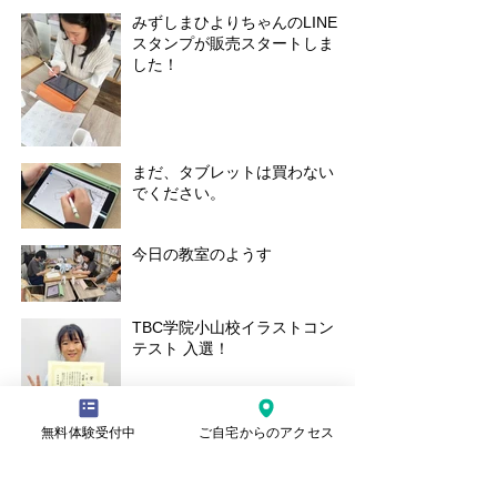
みずしまひよりちゃんのLINE
スタンプが販売スタートしま
した！
まだ、タブレットは買わない
でください。
今日の教室のようす
TBC学院小山校イラストコン
テスト 入選！
無料体験受付中
ご自宅からのアクセス
さんかくウィーク イラストコ
ンテストで2名が入賞しまし
た！