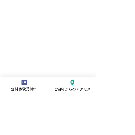
今後も生徒たちの成長を見守り、応援
無料体験受付中
ご自宅からのアクセス
していきますので、どうぞご期待くだ
さい！
最新記事
みずしまひよりちゃんのLINE
スタンプが販売スタートしま