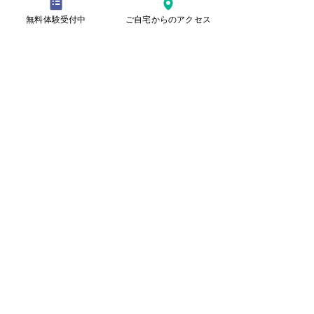
無料体験受付中
ご自宅からのアクセス
本日の水曜日教室の様子
記事
​理念
ごあいさつ
​教室紹介
コース／受講料