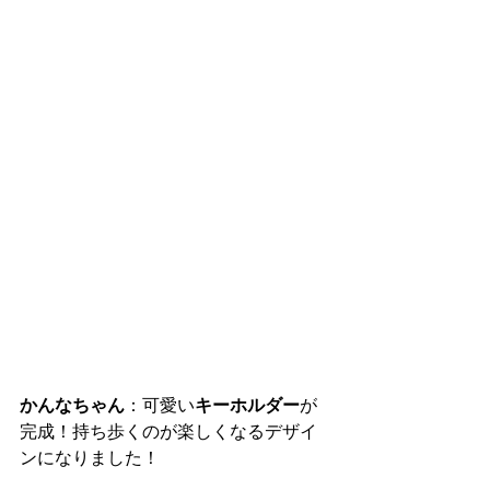
かんなちゃん
：可愛い
キーホルダー
が
完成！持ち歩くのが楽しくなるデザイ
ンになりました！