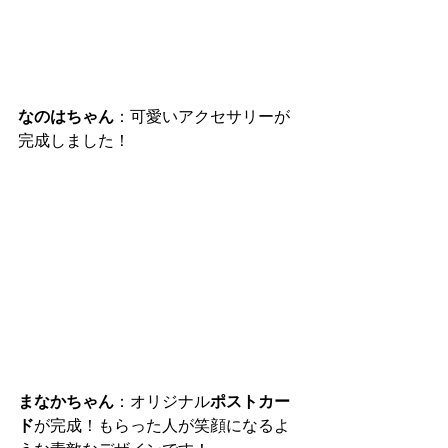
なのはちゃん
：可愛いアクセサリーが
完成しました！
まなかちゃん
：オリジナル
ポストカー
ド
が完成！もらった人が笑顔になるよ