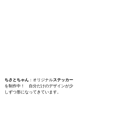
ちさとちゃん
：オリジナル
ステッカー
を制作中！　自分だけのデザインが少
しずつ形になってきています。