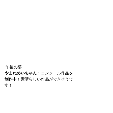
 午後の部
やまねめいちゃん
：コンクール作品を
制作中
！素晴らしい作品ができそうで
す！