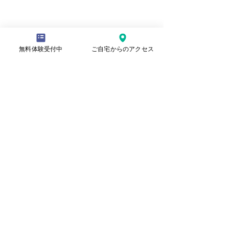
無料体験受付中
ご自宅からのアクセス
まさゆきくん
：カッコいい
シャーペン
が完成！ 使うたびに嬉しくなるような
デザインです！
子どもたちの創造力と努力がたくさん