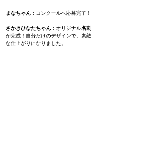
まなちゃん
：コンクールへ応募完了！ 
さかきひなたちゃん
：オリジナル
名刺
が完成！自分だけのデザインで、素敵
な仕上がりになりました。