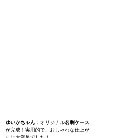
ゆいかちゃん
：オリジナル
名刺ケース
が完成！実用的で、おしゃれな仕上が
りに大満足でした！