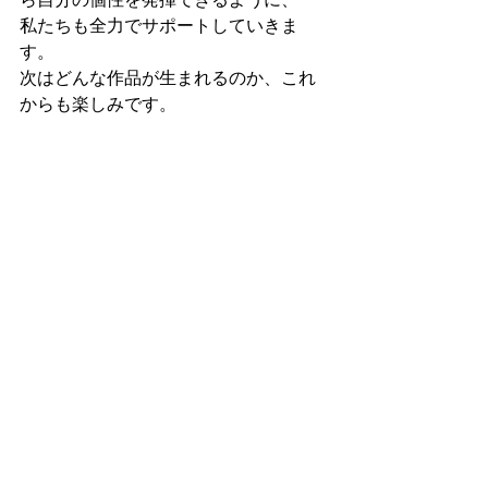
私たちも全力でサポートしていきま
す。
次はどんな作品が生まれるのか、これ
からも楽しみです。