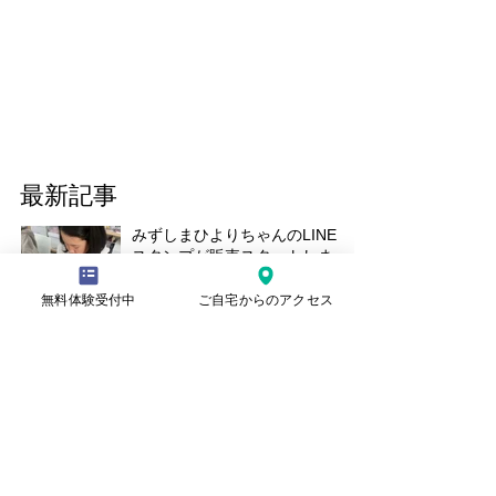
最新記事
みずしまひよりちゃんのLINE
スタンプが販売スタートしま
した！
無料体験受付中
ご自宅からのアクセス
まだ、タブレットは買わない
でください。
今日の教室のようす