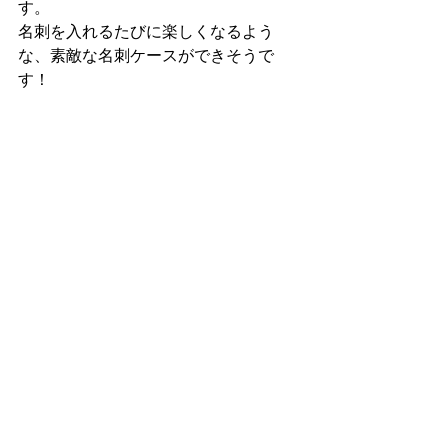
す。
名刺を入れるたびに楽しくなるよう
な、素敵な名刺ケースができそうで
す！