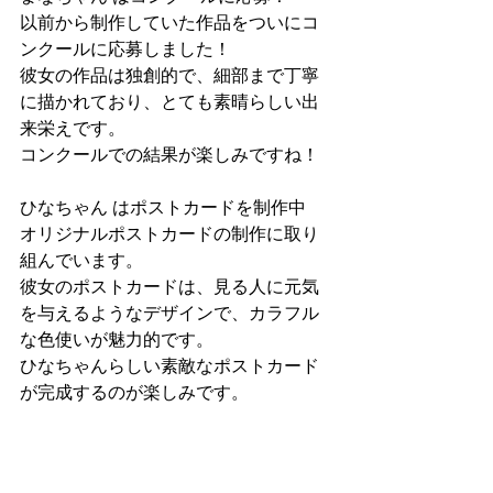
以前から制作していた作品をついにコ
ンクールに応募しました！
彼女の作品は独創的で、細部まで丁寧
に描かれており、とても素晴らしい出
来栄えです。
コンクールでの結果が楽しみですね！
ひなちゃん はポストカードを制作中
オリジナルポストカードの制作に取り
組んでいます。
彼女のポストカードは、見る人に元気
を与えるようなデザインで、カラフル
な色使いが魅力的です。
ひなちゃんらしい素敵なポストカード
が完成するのが楽しみです。