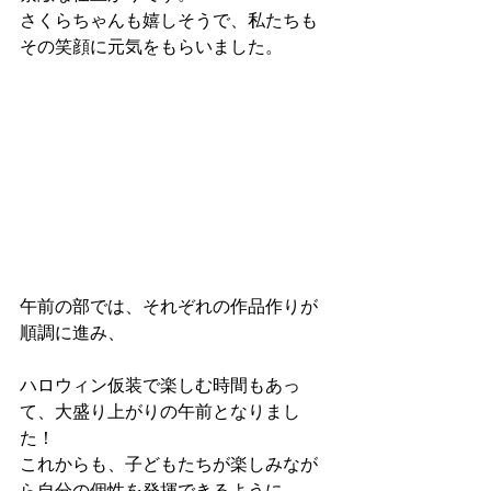
さくらちゃんも嬉しそうで、私たちも
その笑顔に元気をもらいました。
午前の部では、それぞれの作品作りが
順調に進み、
ハロウィン仮装で楽しむ時間もあっ
て、大盛り上がりの午前となりまし
た！
これからも、子どもたちが楽しみなが
ら自分の個性を発揮できるように、