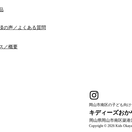
品
様の声／よくある質問
ス／概要
岡山市南区の子ども向け
キディーズおか
岡山県岡山市南区築港栄
Copyright © 2026 Kids Okayam