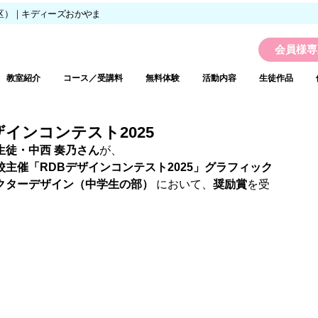
区）｜キディーズおかやま
会員様専
教室紹介
コース／受講料
無料体験
活動内容
生徒作品
インコンテスト2025
生徒・中西 奏乃さん
が、
主催「RDBデザインコンテスト2025」グラフィック
クターデザイン（中学生の部）
 において、
奨励賞
を受