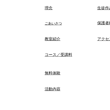
​理念
生徒作
保護者
ごあいさつ
​教室紹介
アクセ
コース／受講料
無料体験
活動内容