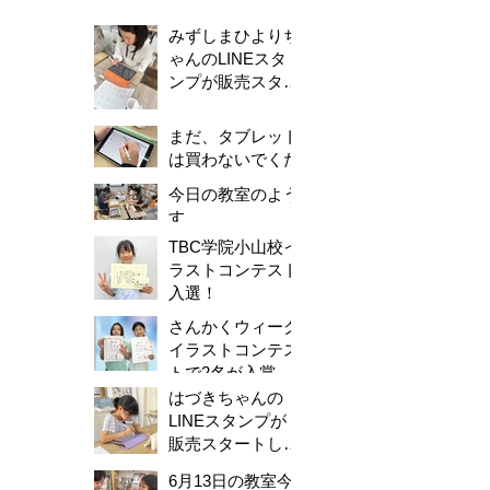
みずしまひよりち
ゃんのLINEスタ
ンプが販売スター
トしました！
まだ、タブレット
は買わないでくだ
さい。
今日の教室のよう
す
TBC学院小山校イ
ラストコンテスト
入選！
さんかくウィーク
イラストコンテス
トで2名が入賞し
ました！
はづきちゃんの
LINEスタンプが
販売スタートしま
した！
6月13日の教室今