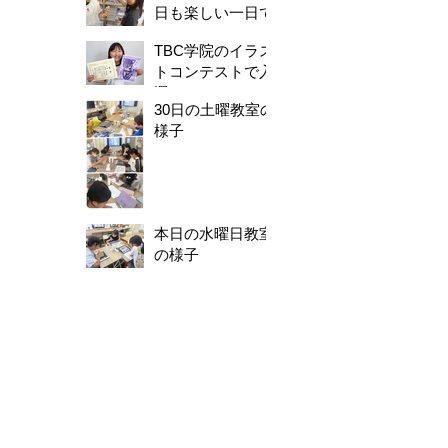
日も楽しい一日で
した。
TBC学院のイラス
トコンテストで入
選！
30日の土曜教室の
様子
本日の水曜日教室
の様子