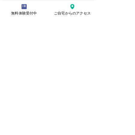
TBC学院のイラストコンテス
トで入選！
無料体験受付中
ご自宅からのアクセス
30日の土曜教室の様子
本日の水曜日教室の様子
記事