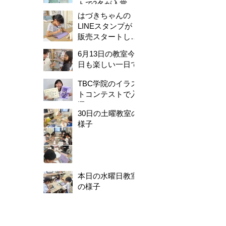
トで2名が入賞し
ました！
はづきちゃんの
LINEスタンプが
販売スタートしま
した！
6月13日の教室今
日も楽しい一日で
した。
TBC学院のイラス
トコンテストで入
選！
30日の土曜教室の
様子
本日の水曜日教室
の様子