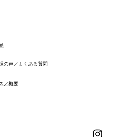
品
様の声／よくある質問
ス／概要