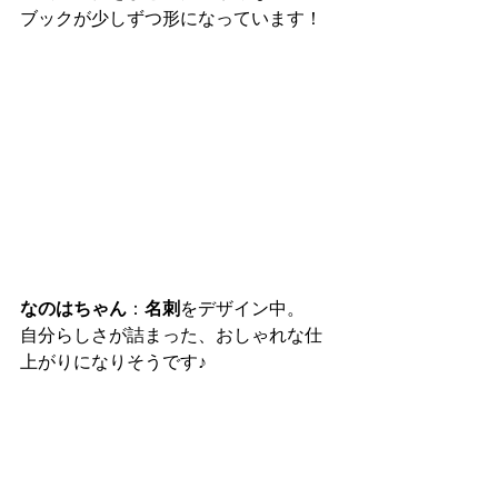
ブックが少しずつ形になっています！
なのはちゃん
：
名刺
をデザイン中。
自分らしさが詰まった、おしゃれな仕
上がりになりそうです♪