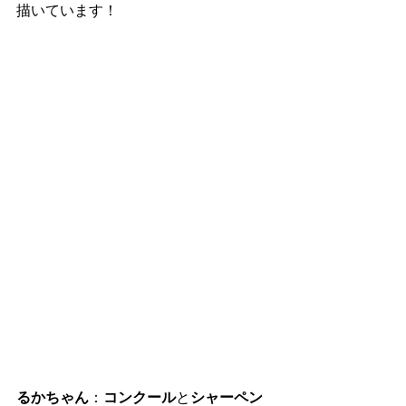
描いています！
るかちゃん
：
コンクール
と
シャーペン