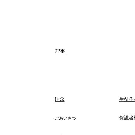
記事
​理念
生徒作
保護者
ごあいさつ