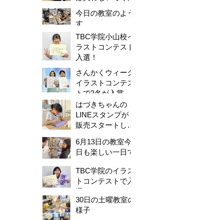
さい。
今日の教室のよう
す
TBC学院小山校イ
ラストコンテスト
入選！
さんかくウィーク
イラストコンテス
トで2名が入賞し
ました！
はづきちゃんの
LINEスタンプが
販売スタートしま
した！
6月13日の教室今
日も楽しい一日で
した。
TBC学院のイラス
トコンテストで入
選！
30日の土曜教室の
様子