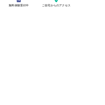
無料体験受付中
ご自宅からのアクセス
本日の水曜日教室の様子
記事
​理念
ごあいさつ
​教室紹介
コース／受講料