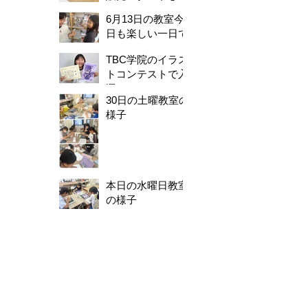
した！
6月13日の教室今
日も楽しい一日で
した。
TBC学院のイラス
トコンテストで入
選！
30日の土曜教室の
様子
本日の水曜日教室
の様子