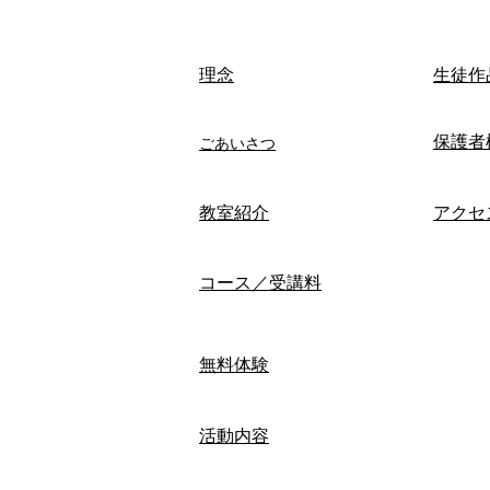
​理念
生徒作
保護者
ごあいさつ
​教室紹介
アクセ
コース／受講料
無料体験
活動内容