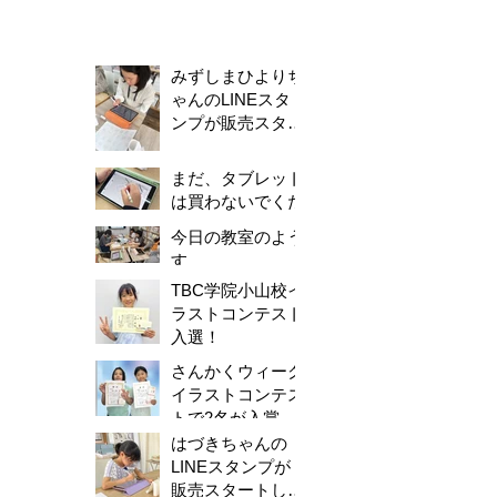
みずしまひよりち
ゃんのLINEスタ
ンプが販売スター
トしました！
まだ、タブレット
は買わないでくだ
さい。
今日の教室のよう
す
TBC学院小山校イ
ラストコンテスト
入選！
さんかくウィーク
イラストコンテス
トで2名が入賞し
ました！
はづきちゃんの
LINEスタンプが
販売スタートしま