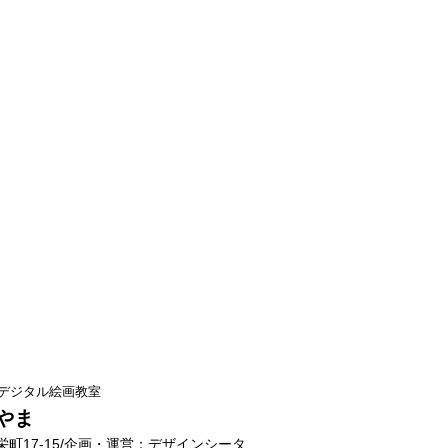
デジタル絵画教室
やま
町17-15/企画・運営：デザインシータ