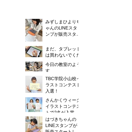
みずしまひよりち
ゃんのLINEスタ
ンプが販売スター
トしました！
まだ、タブレット
は買わないでくだ
さい。
今日の教室のよう
す
TBC学院小山校イ
ラストコンテスト
入選！
さんかくウィーク
イラストコンテス
トで2名が入賞し
ました！
はづきちゃんの
LINEスタンプが
販売スタートしま