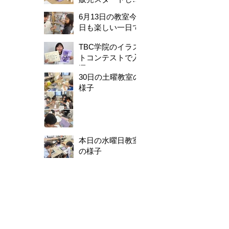
した！
6月13日の教室今
日も楽しい一日で
した。
TBC学院のイラス
トコンテストで入
選！
30日の土曜教室の
様子
本日の水曜日教室
の様子