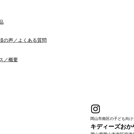
品
様の声／よくある質問
ス／概要
岡山市南区の子ども向け
キディーズおか