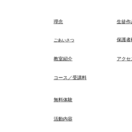
​理念
生徒作
保護者
ごあいさつ
​教室紹介
アクセ
コース／受講料
無料体験
活動内容