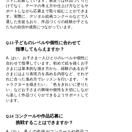
ストに応募しています。教室では作品づくりだ
けでなく、テーマの考え方や仕上げ方などもサ
ポートしながら応募まで取り組むことができま
す。実際に、デジタル絵画コンクールなどで入
選した生徒もおり、作品づくりの経験が子ども
たちの自信や成長につながっています。
子どものレベルや個性に合わせて
Q.13
指導してもらえますか？
A. はい、お子さま一人ひとりのレベルや個性に
合わせて指導しています。初めて絵を描くお子
さまには基本的な描き方から、経験のあるお子
さまにはより表現力を高める内容など、それぞ
れに合った進め方でレッスンを行います。「キ
ャラクターを描きたい」「色をきれいに塗りた
い」などお子さまの興味や個性を大切にしなが
ら楽しく作品づくりができるようサポートして
います。
コンクールや作品応募に
Q.14
挑戦することはできますか？
A. はい、多くの生徒がコンクールや作品コ