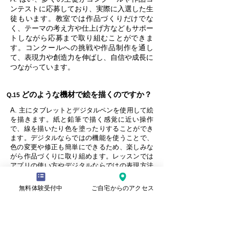
ンテストに応募しており、実際に入選した生
徒もいます。教室では作品づくりだけでな
く、テーマの考え方や仕上げ方などもサポー
トしながら応募まで取り組むことができま
す。コンクールへの挑戦や作品制作を通し
て、表現力や創造力を伸ばし、自信や成長に
つながっています。
どのような機材で絵を描くのですか？
Q.15
A. 主にタブレットとデジタルペンを使用して絵
を描きます。紙と鉛筆で描く感覚に近い操作
で、線を描いたり色を塗ったりすることができ
ます。デジタルならではの機能を使うことで、
色の変更や修正も簡単にできるため、楽しみな
がら作品づくりに取り組めます。レッスンでは
アプリの使い方やデジタルならではの表現方法
も丁寧に説明しています。
無料体験受付中
ご自宅からのアクセス
レッスンはどのように進みますか？
Q.16
A. レッスンは基礎の説明から作品制作まで段階
的に進みます。まずその日の制作内容を確認